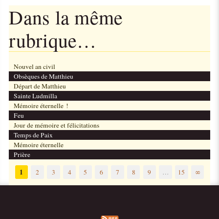
Dans la même
rubrique…
Nouvel an civil
Obsèques de Matthieu
Départ de Matthieu
Sainte Ludmilla
Mémoire éternelle !
Feu
Jour de mémoire et félicitations
Temps de Paix
Mémoire éternelle
Prière
1
2
3
4
5
6
7
8
9
…
15
∞