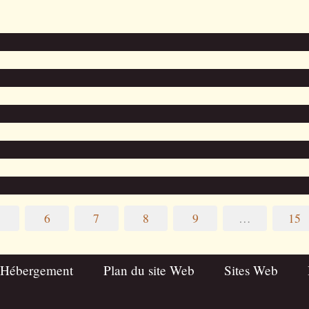
5
6
7
8
9
…
15
 Hébergement
Plan du site Web
Sites Web