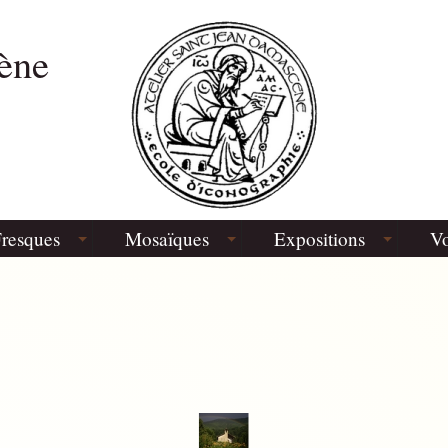
ène
resques
Mosaïques
Expositions
Vo