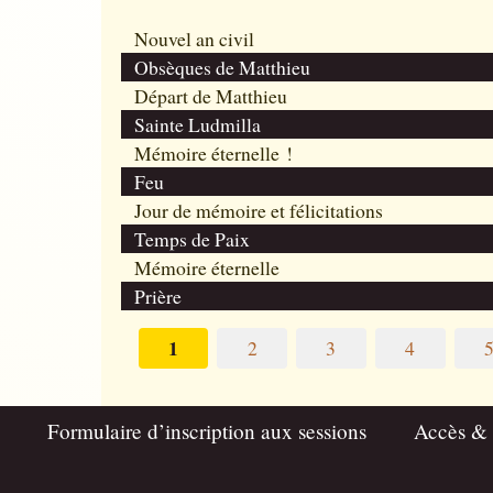
Nouvel an civil
Obsèques de Matthieu
Départ de Matthieu
Sainte Ludmilla
Mémoire éternelle !
Feu
Jour de mémoire et félicitations
Temps de Paix
Mémoire éternelle
Prière
1
2
3
4
Formulaire d’inscription aux sessions
Accès &