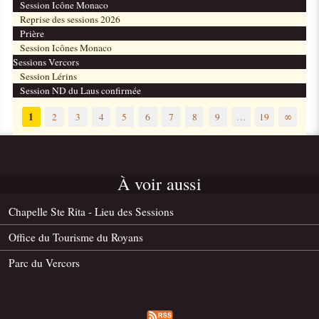
Session Icône Monaco
Reprise des sessions 2026
Prière
Session Icônes Monaco
Sessions Vercors
Session Lérins
Session ND du Laus confirmée
1
2
3
4
5
6
7
8
9
…
19
∞
À voir aussi
Chapelle Ste Rita - Lieu des Sessions
Office du Tourisme du Royans
Parc du Vercors