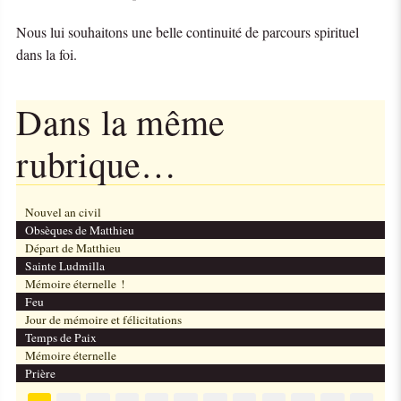
Nous lui souhaitons une belle continuité de parcours spirituel
dans la foi.
Dans la même
rubrique…
Nouvel an civil
Obsèques de Matthieu
Départ de Matthieu
Sainte Ludmilla
Mémoire éternelle !
Feu
Jour de mémoire et félicitations
Temps de Paix
Mémoire éternelle
Prière