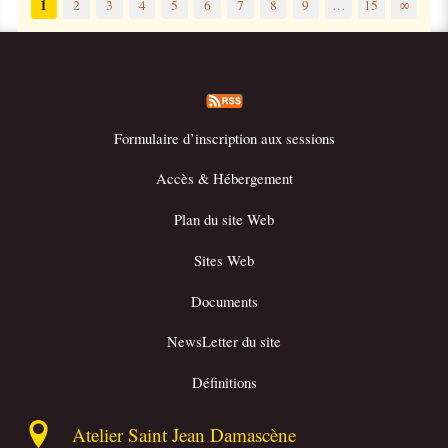
1
2
3
4
5
6
7
8
9
…
15
∞
Formulaire d’inscription aux sessions
Accès & Hébergement
Plan du site Web
Sites Web
Documents
NewsLetter du site
Définitions
Atelier Saint Jean Damascène