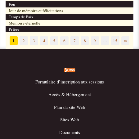
Feu
Jour de mémoire et félicitations
Temps de Paix
Mémoire éternelle
Prière
1
2
3
4
5
6
7
8
9
…
15
∞
Formulaire d’inscription aux sessions
Accès & Hébergement
Plan du site Web
Sites Web
Documents