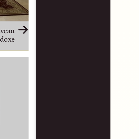
uveau
odoxe