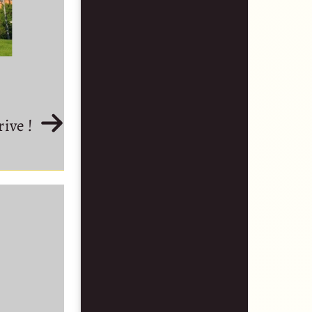
rive !