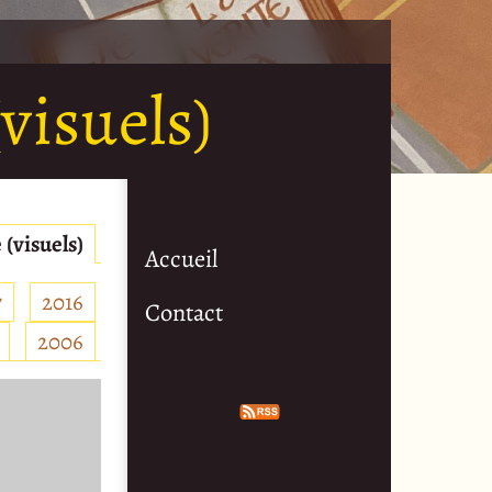
visuels)
 (visuels)
Accueil
7
2016
Contact
2006