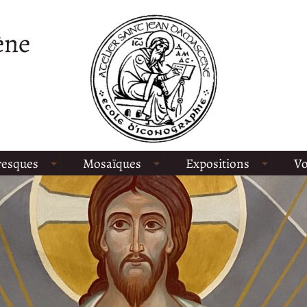
ène
resques
Mosaïques
Expositions
Vo