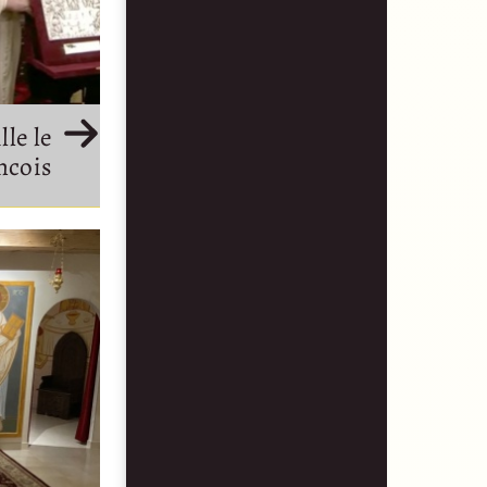
le le
ncois