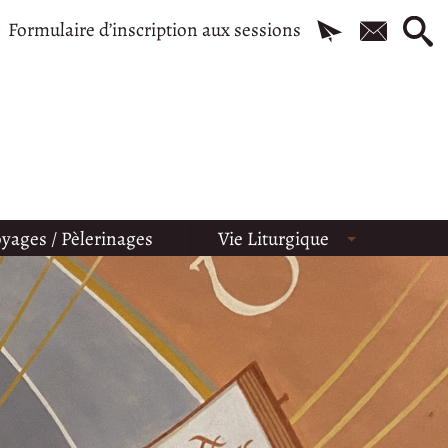
Formulaire d’inscription aux sessions
yages / Pèlerinages
Vie Liturgique