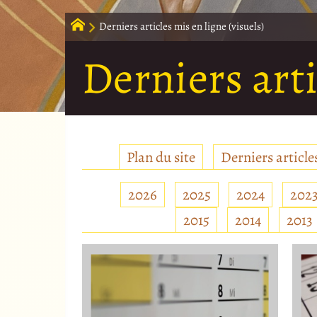
Derniers articles mis en ligne (visuels)
Derniers arti
Plan du site
Derniers articles
2026
2025
2024
202
2015
2014
2013