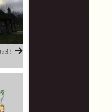
oël !