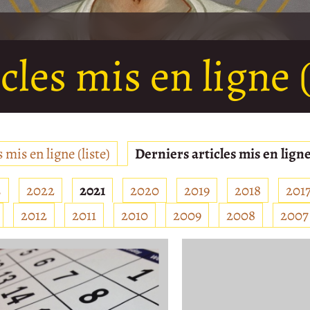
cles mis en ligne (
 mis en ligne (liste)
Derniers articles mis en ligne
3
2022
2021
2020
2019
2018
201
2012
2011
2010
2009
2008
2007