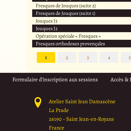
Fresques de Jouques (suite 2)
Fresques de Jouques (suite 1)
Jouques J3
Jouques J2
Opération spéciale « Fresques »
Fresques orthodoxes provençales
1
2
3
4
Formulaire d’inscription aux sessions
Accès &
Atelier Saint Jean Damascène
La Prade
26190
-
Saint Jean-en-Royans
France