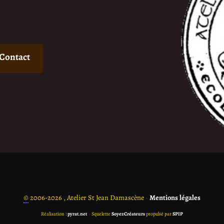
Contact
©
2006-2026 , Atelier St Jean Damascène
•
Mentions légales
Réalisation :
pyrat.net
•
Squelette
SoyezCréateurs
propulsé par
SPIP