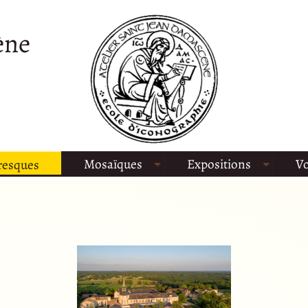
ène
Mosaïques
Expositions
Vo
resques