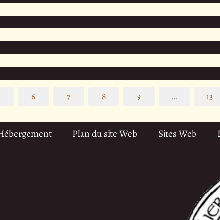
5
6
7
8
9
…
13
 Hébergement
Plan du site Web
Sites Web