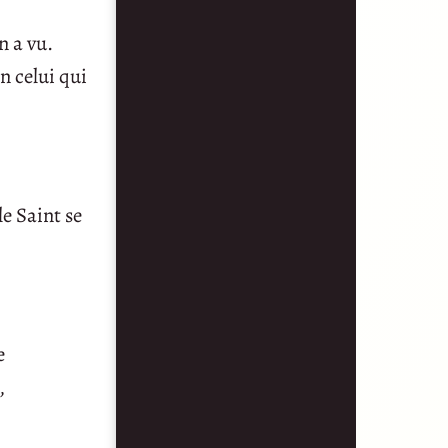
n a vu.
n celui qui
le Saint se
e
,