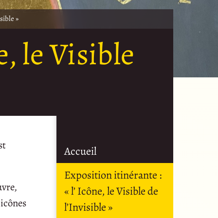
sible »
, le Visible
st
Accueil
Exposition itinérante :
uvre,
« l’ Icône, le Visible de
’icônes
l’Invisible »