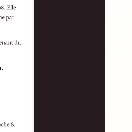
8. Elle
me par
venant du
n.
anche &