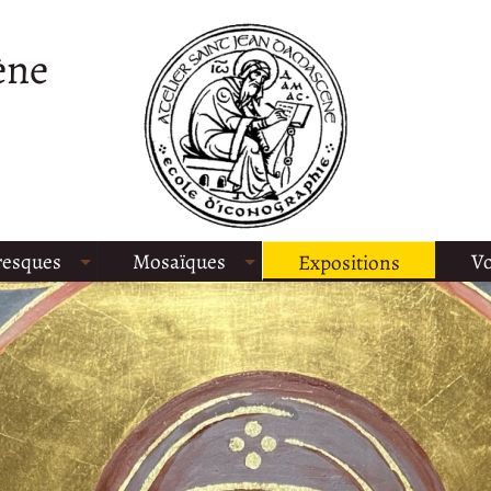
ène
resques
Mosaïques
Vo
Expositions