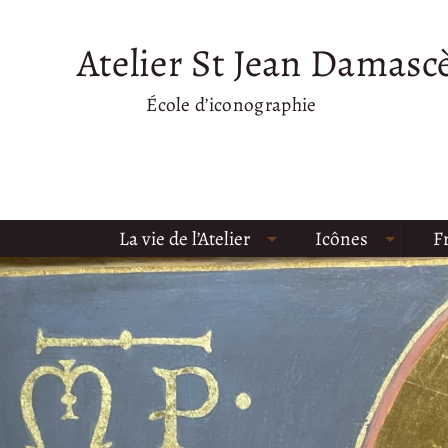
Atelier St Jean Damasc
École d’iconographie
La vie de l’Atelier
Icônes
F