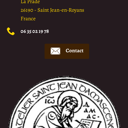
La Prade
26190
-
Saint Jean-en-Royans
France
06 35 02 19 78
Contact