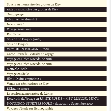
Soucis au monastère des grottes de Kiev
Aide au monastère des grottes de Kiev
Témoignage
Abrutissante absurdité
Noel arrive !
Voyage Roumanie
Roumanie
Session de Jouques (suite)
Session Jouques
VOYAGE EN ROUMANIE 2020
Grêce Eternelle - extraits de voyage
Voyage en Grèce Macédoine 2018
Voyage en Grèce Macédoine 2018
Nouvelle Sicile
Voyage en Sicile
film « Divine empreinte »
Venue des séminaristes de Kiev
L’Ukraine sacrée
La session au monastère de Lérins
Descriptif du Voyage en SAINTE RUSSIE « KIEV, MOSCOU, PSKOV,
NOVGOROD, ST PETERSBOURG » du 20 au 30 Septembre 2010
Voyages d’étude sur l’iconographie