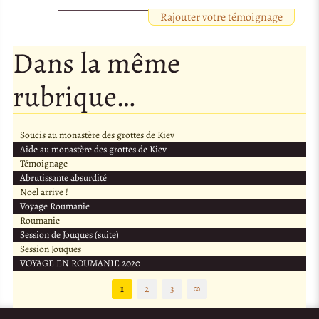
Rajouter votre témoignage
Dans la même
rubrique…
Soucis au monastère des grottes de Kiev
Aide au monastère des grottes de Kiev
Témoignage
Abrutissante absurdité
Noel arrive !
Voyage Roumanie
Roumanie
Session de Jouques (suite)
Session Jouques
VOYAGE EN ROUMANIE 2020
1
2
3
∞