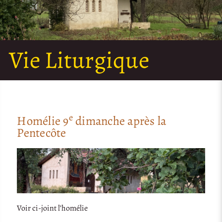
Vie Liturgique
e
Homélie 9
dimanche après la
Pentecôte
Voir ci-joint l’homélie