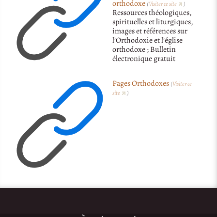
orthodoxe
(
Visiter ce site
)
Ressources théologiques,
spirituelles et liturgiques,
images et références sur
l’Orthodoxie et l’église
orthodoxe ; Bulletin
électronique gratuit
Pages Orthodoxes
(
Visiter ce
site
)