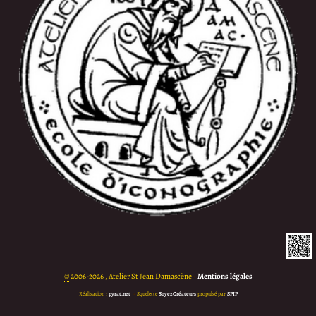
©
2006-2026 , Atelier St Jean Damascène
•
Mentions légales
Réalisation :
pyrat.net
•
Squelette
SoyezCréateurs
propulsé par
SPIP