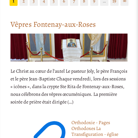
1
2
3
4
5
6
7
8
9
…
19
∞
Vêpres Fontenay-aux-Roses
Le Christ au cœur de l’autel Le pasteur Joly, le père François
et le père Jean-Baptiste Chaque vendredi, lors des sessions
« icônes », dans la crypte Ste Rita de Fontenay-aux-Roses,
nous célébrons des vêpres œcuméniques. La première
soirée de prière était dirigée (…)
Orthodoxie - Pages
Orthodoxes La
Transfiguration - église