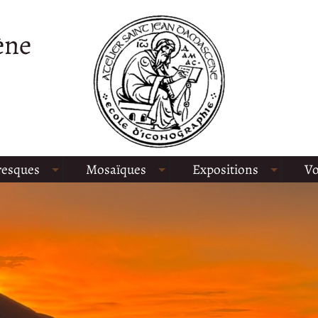
ène
resques
Mosaïques
Expositions
Vo