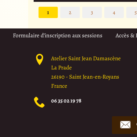
1
2
3
4
Formulaire d’inscription aux sessions
Accès &
Atelier Saint Jean Damascène
La Prade
26190
-
Saint Jean-en-Royans
France
06 35 02 19 78