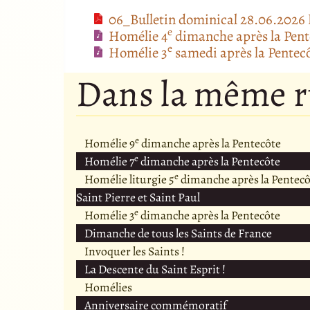
06_Bulletin dominical 28.06.2026
e
Homélie 4
dimanche après la Pent
e
Homélie 3
samedi après la Penteco
Dans la même 
e
Homélie 9
dimanche après la Pentecôte
e
Homélie 7
dimanche après la Pentecôte
e
Homélie liturgie 5
dimanche après la Pentecô
Saint Pierre et Saint Paul
e
Homélie 3
dimanche après la Pentecôte
Dimanche de tous les Saints de France
Invoquer les Saints !
La Descente du Saint Esprit !
Homélies
Anniversaire commémoratif