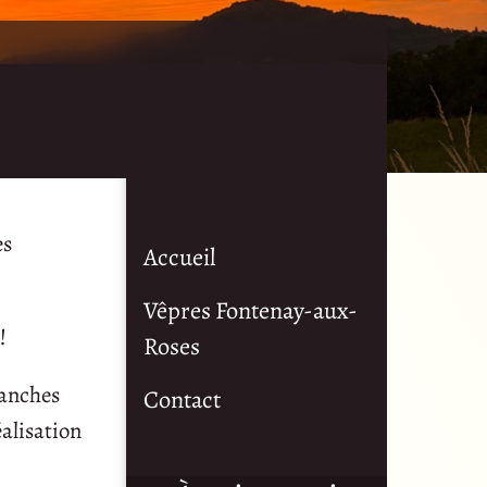
es
Accueil
Vêpres Fontenay-aux-
!
Roses
manches
Contact
éalisation