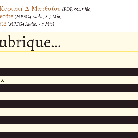
 Κυριακή Δ’ Ματθαίου
(PDF, 551.5 kio)
ecôte
(MPEG4 Audio, 8.5 Mio)
̂te
(MPEG4 Audio, 7.7 Mio)
rubrique…
te