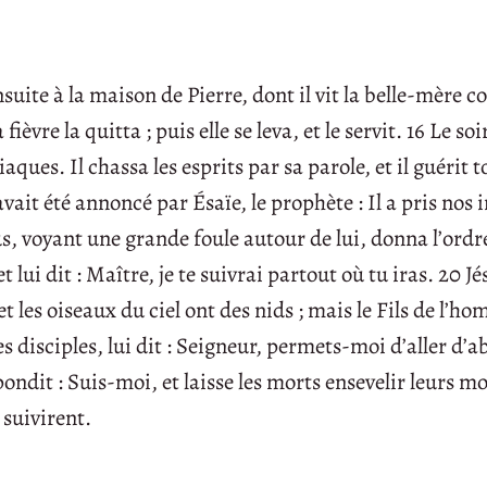
uite à la maison de Pierre, dont il vit la belle-mère c
fièvre la quitta ; puis elle se leva, et le servit. 16 Le soi
es. Il chassa les esprits par sa parole, et il guérit t
vait été annoncé par Ésaïe, le prophète : Il a pris nos 
sus, voyant une grande foule autour de lui, donna l’ordr
 lui dit : Maître, je te suivrai partout où tu iras. 20 Jé
t les oiseaux du ciel ont des nids ; mais le Fils de l’h
es disciples, lui dit : Seigneur, permets-moi d’aller d’
ondit : Suis-moi, et laisse les morts ensevelir leurs mor
 suivirent.