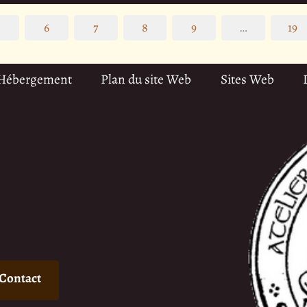
5
6
7
8
9
…
19
 Hébergement
Plan du site Web
Sites Web
Contact