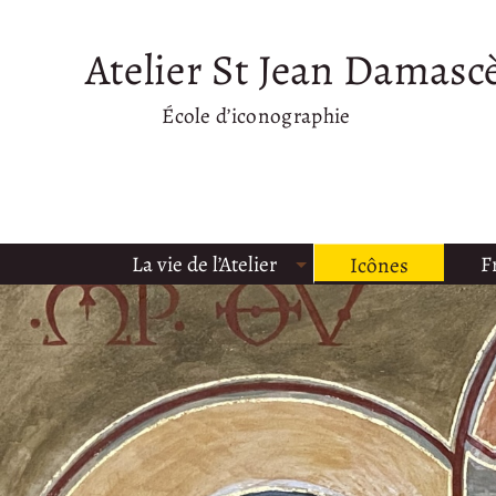
Atelier St Jean Damasc
École d’iconographie
La vie de l’Atelier
F
Icônes