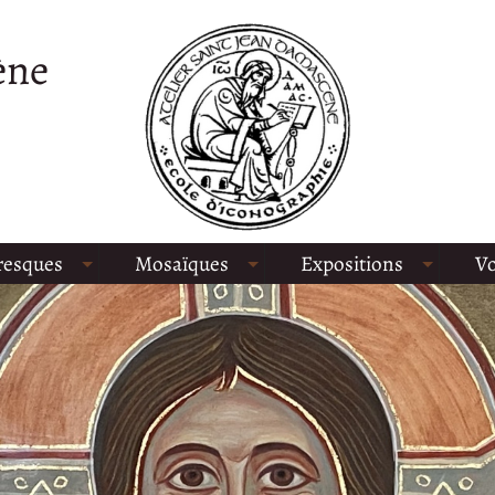
ène
resques
Mosaïques
Expositions
Vo