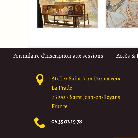
Formulaire d’inscription aux sessions
Accès &
Atelier Saint Jean Damascène
La Prade
26190
-
Saint Jean-en-Royans
France
06 35 02 19 78