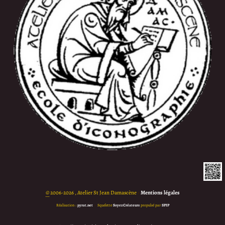
©
2006-2026 , Atelier St Jean Damascène
•
Mentions légales
Réalisation :
pyrat.net
•
Squelette
SoyezCréateurs
propulsé par
SPIP