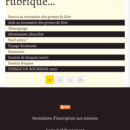
rubrique…
Soucis au monastère des grottes de Kiev
Aide au monastère des grottes de Kiev
Témoignage
Abrutissante absurdité
Noel arrive !
Voyage Roumanie
Roumanie
Session de Jouques (suite)
Session Jouques
VOYAGE EN ROUMANIE 2020
1
2
3
∞
Formulaire d’inscription aux sessions
Accès & Hébergement