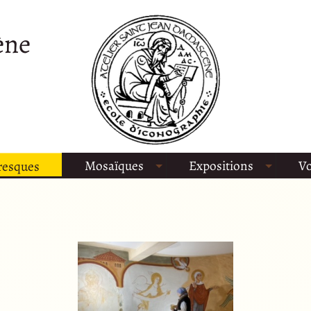
ène
Mosaïques
Expositions
Vo
resques