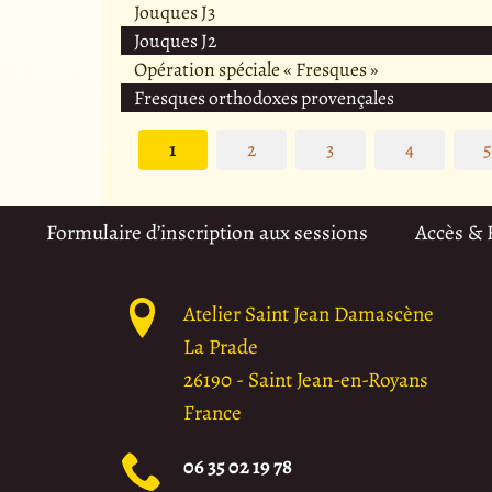
Jouques J3
Jouques J2
Opération spéciale « Fresques »
Fresques orthodoxes provençales
1
2
3
4
Formulaire d’inscription aux sessions
Accès &
Atelier Saint Jean Damascène
La Prade
26190
-
Saint Jean-en-Royans
France
06 35 02 19 78