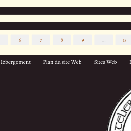
5
6
7
8
9
…
13
 Hébergement
Plan du site Web
Sites Web