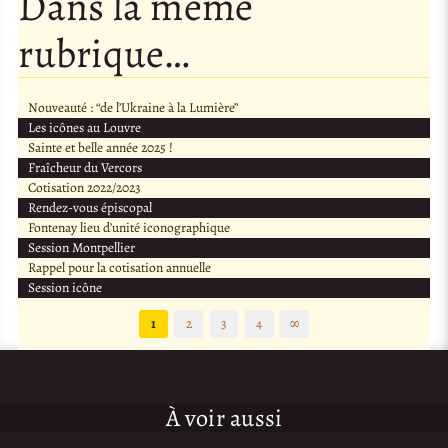
Dans la même
rubrique…
Nouveauté : “de l’Ukraine à la Lumière”
Les icônes au Louvre
Sainte et belle année 2025 !
Fraîcheur du Vercors
Cotisation 2022/2023
Rendez-vous épiscopal
Fontenay lieu d’unité iconographique
Session Montpellier
Rappel pour la cotisation annuelle
Session icône
1
2
3
4
∞
À voir aussi