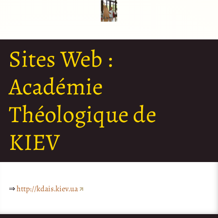
Sites Web :
Académie
Théologique de
KIEV
⇒
http://kdais.kiev.ua