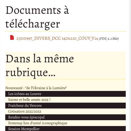
Documents à
télécharger
2500997_DIVERS_DCC 140x210_COUV_V14
(PDF, 2.1 Mio)
Dans la même
rubrique…
Nouveauté : “de l’Ukraine à la Lumière”
Les icônes au Louvre
Sainte et belle année 2025 !
Fraîcheur du Vercors
Cotisation 2022/2023
Rendez-vous épiscopal
Fontenay lieu d’unité iconographique
Session Montpellier