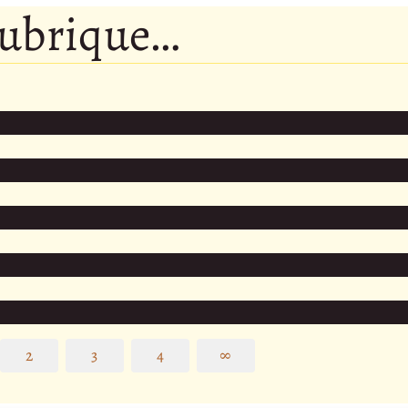
rubrique…
2
3
4
∞