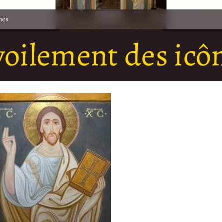
nes
voilement des icô