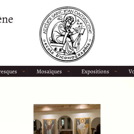
ène
resques
Mosaïques
Expositions
Vo