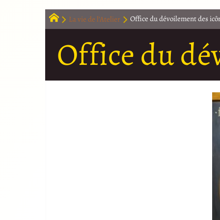
La vie de l’Atelier
Office du dévoilement des icô
Office du dé