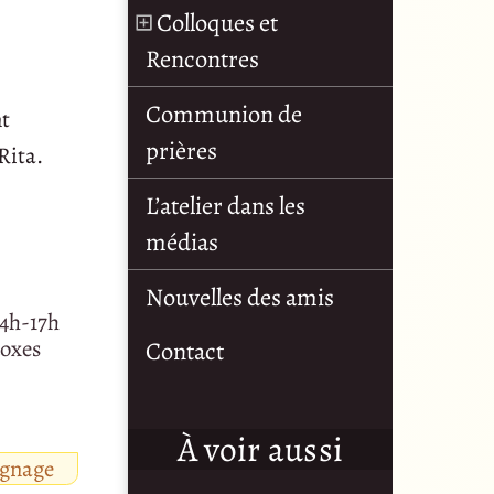
Colloques et
Rencontres
Communion de
nt
prières
Rita.
L’atelier dans les
médias
Nouvelles des amis
14h-17h
doxes
Contact
À voir aussi
ignage