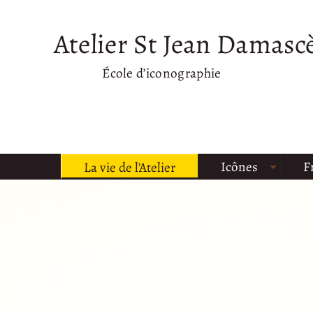
Atelier St Jean Damasc
École d’iconographie
Icônes
F
La vie de l’Atelier