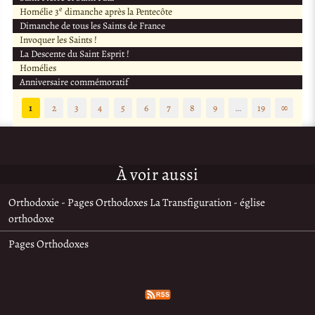
e
Homélie 3
dimanche après la Pentecôte
Dimanche de tous les Saints de France
Invoquer les Saints !
La Descente du Saint Esprit !
Homélies
Anniversaire commémoratif
1
2
3
4
5
6
7
8
9
…
19
∞
À voir aussi
Orthodoxie - Pages Orthodoxes La Transfiguration - église
orthodoxe
Pages Orthodoxes