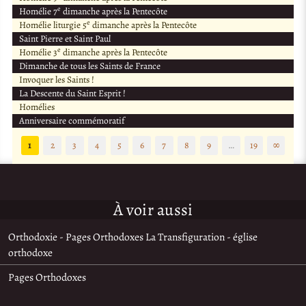
e
Homélie 7
dimanche après la Pentecôte
e
Homélie liturgie 5
dimanche après la Pentecôte
Saint Pierre et Saint Paul
e
Homélie 3
dimanche après la Pentecôte
Dimanche de tous les Saints de France
Invoquer les Saints !
La Descente du Saint Esprit !
Homélies
Anniversaire commémoratif
1
2
3
4
5
6
7
8
9
…
19
∞
À voir aussi
Orthodoxie - Pages Orthodoxes La Transfiguration - église
orthodoxe
Pages Orthodoxes