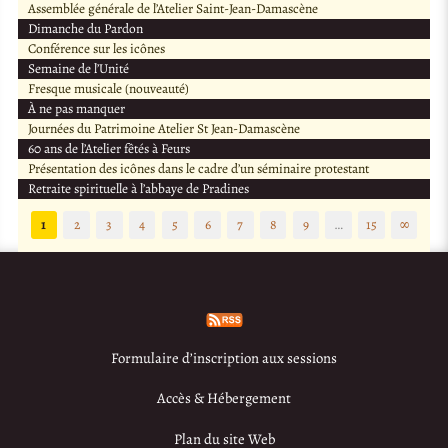
Assemblée générale de l’Atelier Saint-Jean-Damascène
Dimanche du Pardon
Conférence sur les icônes
Semaine de l’Unité
Fresque musicale (nouveauté)
À ne pas manquer
Journées du Patrimoine Atelier St Jean-Damascène
60 ans de l’Atelier fêtés à Feurs
Présentation des icônes dans le cadre d’un séminaire protestant
Retraite spirituelle à l’abbaye de Pradines
1
2
3
4
5
6
7
8
9
…
15
∞
Formulaire d’inscription aux sessions
Accès & Hébergement
Plan du site Web