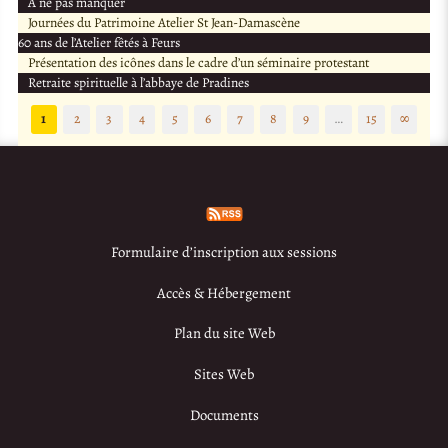
À ne pas manquer
Journées du Patrimoine Atelier St Jean-Damascène
60 ans de l’Atelier fêtés à Feurs
Présentation des icônes dans le cadre d’un séminaire protestant
Retraite spirituelle à l’abbaye de Pradines
1
2
3
4
5
6
7
8
9
…
15
∞
Formulaire d’inscription aux sessions
Accès & Hébergement
Plan du site Web
Sites Web
Documents