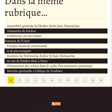
Dans la même
rubrique…
Assemblée générale de l’Atelier Saint-Jean-Damascène
Dimanche du Pardon
Conférence sur les icônes
Semaine de l’Unité
Fresque musicale (nouveauté)
À ne pas manquer
Journées du Patrimoine Atelier St Jean-Damascène
60 ans de l’Atelier fêtés à Feurs
Présentation des icônes dans le cadre d’un séminaire protestant
Retraite spirituelle à l’abbaye de Pradines
1
2
3
4
5
6
7
8
9
…
15
∞