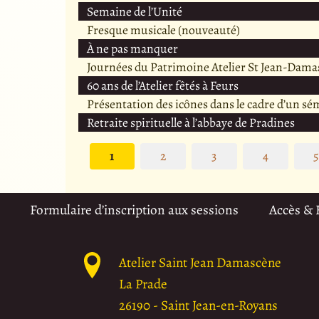
Semaine de l’Unité
Fresque musicale (nouveauté)
À ne pas manquer
Journées du Patrimoine Atelier St Jean-Dama
60 ans de l’Atelier fêtés à Feurs
Présentation des icônes dans le cadre d’un sé
Retraite spirituelle à l’abbaye de Pradines
1
2
3
4
Formulaire d’inscription aux sessions
Accès &
Atelier Saint Jean Damascène
La Prade
26190
-
Saint Jean-en-Royans