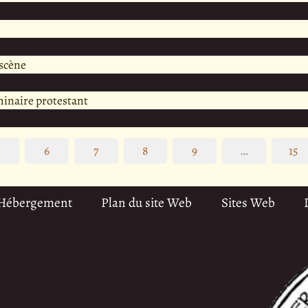
scène
minaire protestant
5
6
7
8
9
…
15
 Hébergement
Plan du site Web
Sites Web