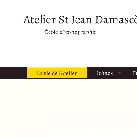
Atelier St Jean Damasc
École d’iconographie
Icônes
F
La vie de l’Atelier