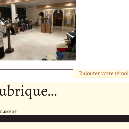
Rajouter votre témo
rubrique…
amascène