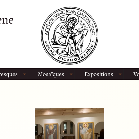
ène
resques
Mosaïques
Expositions
Vo