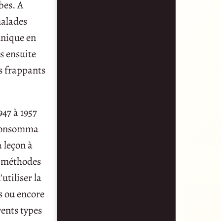
bes. A
malades
 unique en
s ensuite
s frappants
947 à 1957
i consomma
 leçon à
es méthodes
utiliser la
s ou encore
rents types