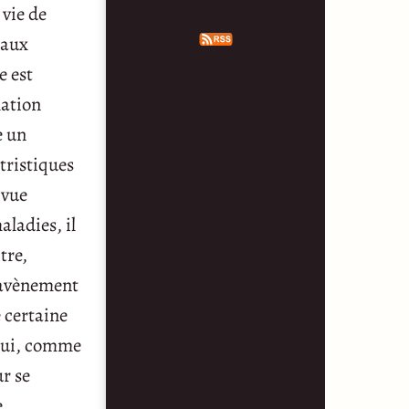
 vie de
 aux
e est
lation
e un
tristiques
 vue
aladies, il
tre,
l’avènement
e certaine
’hui, comme
r se
e