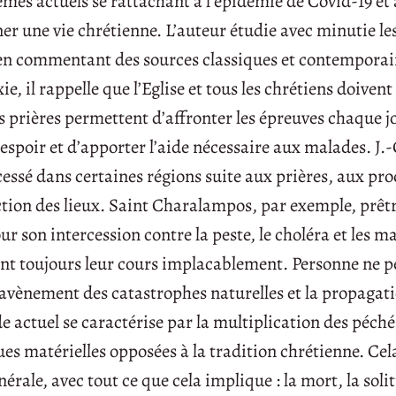
mes actuels se rattachant à l’épidémie de Covid-19 et 
r une vie chrétienne. L’auteur étudie avec minutie les
et en commentant des sources classiques et contemporai
ie, il rappelle que l’Eglise et tous les chrétiens doiven
es prières permettent d’affronter les épreuves chaque j
l’espoir et d’apporter l’aide nécessaire aux malades. J.
 cessé dans certaines régions suite aux prières, aux pr
iction des lieux. Saint Charalampos, par exemple, prêt
r son intercession contre la peste, le choléra et les m
ent toujours leur cours implacablement. Personne ne p
avènement des catastrophes naturelles et la propagat
 actuel se caractérise par la multiplication des péché
 matérielles opposées à la tradition chrétienne. Cel
ale, avec tout ce que cela implique : la mort, la solit