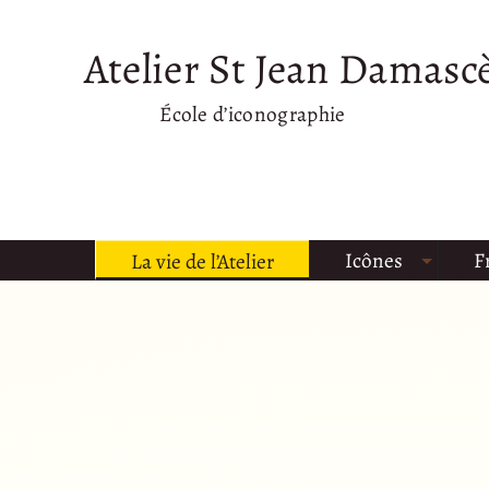
Atelier St Jean Damasc
École d’iconographie
Icônes
F
La vie de l’Atelier