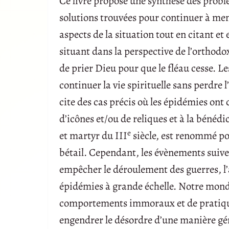
Ce livre propose une synthèse des problè
solutions trouvées pour continuer à mene
aspects de la situation tout en citant 
situant dans la perspective de l’orthodox
de prier Dieu pour que le fléau cesse. L
continuer la vie spirituelle sans perdre 
cite des cas précis où les épidémies ont
d’icônes et/ou de reliques et à la bénéd
e
et martyr du III
siècle, est renommé pou
bétail. Cependant, les évènements suiv
empêcher le déroulement des guerres, l’
épidémies à grande échelle. Notre monde
comportements immoraux et de pratiques
engendrer le désordre d’une manière génér