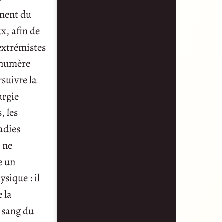
ement du
ux, afin de
 extrémistes
 énumère
rsuivre la
urgie
, les
adies
e ne
e un
ysique : il
 la
e sang du