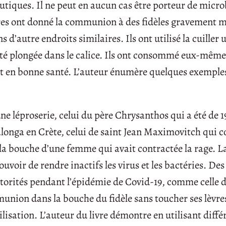
tiques. Il ne peut en aucun cas être porteur de micro
diacres ont donné la communion à des fidèles gravement 
 d’autre endroits similaires. Ils ont utilisé la cuiller
 été plongée dans le calice. Ils ont consommé eux-même
ant en bonne santé. L’auteur énumère quelques exemple
e léproserie, celui du père Chrysanthos qui a été de 1
pinalonga en Crète, celui de saint Jean Maximovitch qu
a bouche d’une femme qui avait contractée la rage. La
 pouvoir de rendre inactifs les virus et les bactéries. D
utorités pendant l’épidémie de Covid-19, comme celle d’
mmunion dans la bouche du fidèle sans toucher ses lèvre
ilisation. L’auteur du livre démontre en utilisant diffé