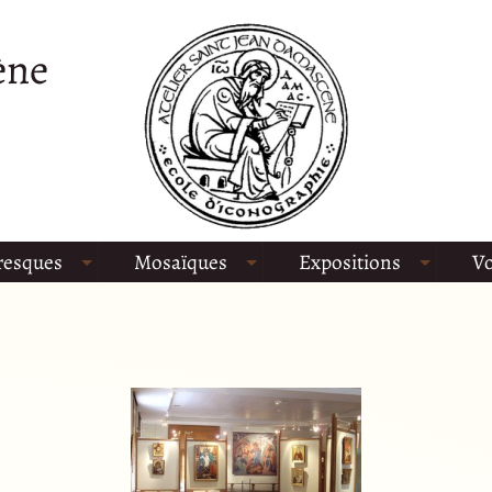
ène
resques
Mosaïques
Expositions
Vo