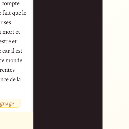
ui compte
 fait que le
r ses
a mort et
estre et
car il est
r ce monde
érentes
ence de la
ignage