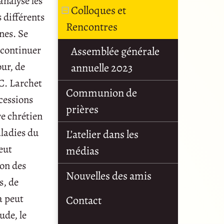
analyse les
Colloques et
 différents
Rencontres
nes. Se
t continuer
Assemblée générale
our, de
annuelle 2023
-C. Larchet
Communion de
ocessions
prières
re chrétien
aladies du
L’atelier dans les
eut
médias
ion des
Nouvelles des amis
s, de
a peut
Contact
ude, le