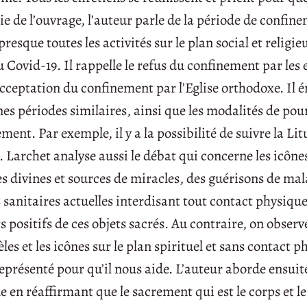
e de l’ouvrage, l’auteur parle de la période de confin
resque toutes les activités sur le plan social et religie
u Covid-19. Il rappelle le refus du confinement par les
l’acceptation du confinement par l’Eglise orthodoxe. Il
nes périodes similaires, ainsi que les modalités de pou
ent. Par exemple, il y a la possibilité de suivre la Lit
. Larchet analyse aussi le débat qui concerne les icônes
es divines et sources de miracles, des guérisons de mal
s sanitaires actuelles interdisant tout contact physiqu
 positifs de ces objets sacrés. Au contraire, on observ
les et les icônes sur le plan spirituel et sans contact ph
eprésenté pour qu’il nous aide. L’auteur aborde ensuite
en réaffirmant que le sacrement qui est le corps et l