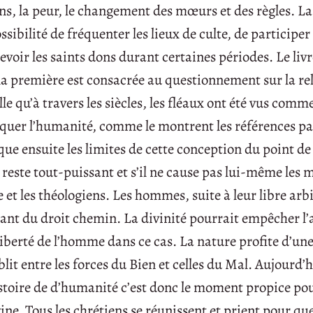
ions, la peur, le changement des mœurs et des règles. La
ssibilité de fréquenter les lieux de culte, de participer
evoir les saints dons durant certaines périodes. Le livr
la première est consacrée au questionnement sur la re
le qu’à travers les siècles, les fléaux ont été vus comm
quer l’humanité, comme le montrent les références pa
voque ensuite les limites de cette conception du point de
 reste tout-puissant et s’il ne cause pas lui-même les m
e et les théologiens. Les hommes, suite à leur libre arbi
nant du droit chemin. La divinité pourrait empêcher 
 liberté de l’homme dans ce cas. La nature profite d’un
it entre les forces du Bien et celles du Mal. Aujourd
stoire de d’humanité c’est donc le moment propice pou
ne. Tous les chrétiens se réunissent et prient pour qu