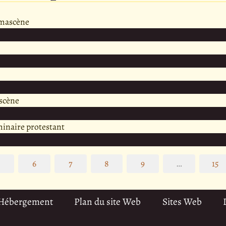
amascène
scène
minaire protestant
5
6
7
8
9
…
15
 Hébergement
Plan du site Web
Sites Web