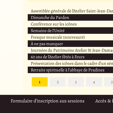
Assemblée générale de l’Atelier Saint-Jean-D
Dimanche du Pardon
Conférence sur les icônes
Semaine de l’Unité
Fresque musicale (nouveauté)
À ne pas manquer
Journées du Patrimoine Atelier St Jean-Dama
60 ans de l’Atelier fêtés à Feurs
Présentation des icônes dans le cadre d’un sé
Retraite spirituelle à l’abbaye de Pradines
1
2
3
4
Formulaire d’inscription aux sessions
Accès &