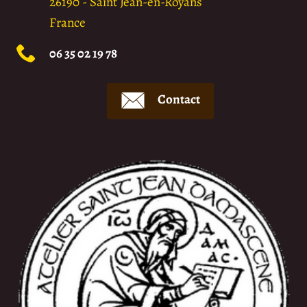
26190
-
Saint Jean-en-Royans
France
06 35 02 19 78
Contact