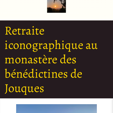
Retraite
iconographique au
monastère des
bénédictines de
Jouques