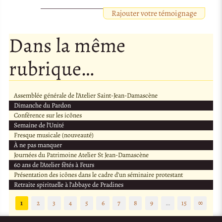
Rajouter votre témoignage
Dans la même
rubrique…
Assemblée générale de l’Atelier Saint-Jean-Damascène
Dimanche du Pardon
Conférence sur les icônes
Semaine de l’Unité
Fresque musicale (nouveauté)
À ne pas manquer
Journées du Patrimoine Atelier St Jean-Damascène
60 ans de l’Atelier fêtés à Feurs
Présentation des icônes dans le cadre d’un séminaire protestant
Retraite spirituelle à l’abbaye de Pradines
1
2
3
4
5
6
7
8
9
…
15
∞