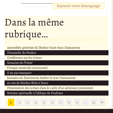
Rajouter votre témoignage
Dans la même
rubrique…
Assemblée générale de l’Atelier Saint-Jean-Damascène
Dimanche du Pardon
Conférence sur les icônes
Semaine de l’Unité
Fresque musicale (nouveauté)
À ne pas manquer
Journées du Patrimoine Atelier St Jean-Damascène
60 ans de l’Atelier fêtés à Feurs
Présentation des icônes dans le cadre d’un séminaire protestant
Retraite spirituelle à l’abbaye de Pradines
1
2
3
4
5
6
7
8
9
…
15
∞