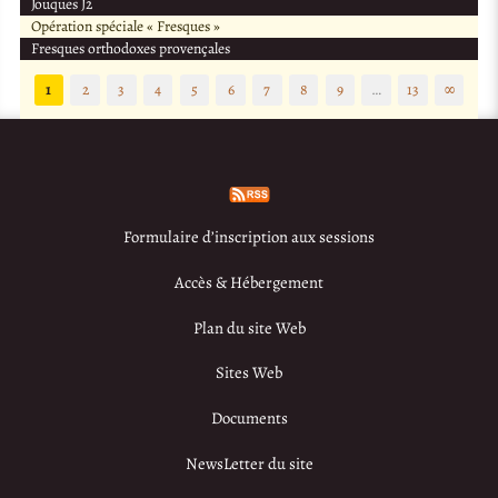
Jouques J2
Opération spéciale « Fresques »
Fresques orthodoxes provençales
1
2
3
4
5
6
7
8
9
…
13
∞
Formulaire d’inscription aux sessions
Accès & Hébergement
Plan du site Web
Sites Web
Documents
NewsLetter du site