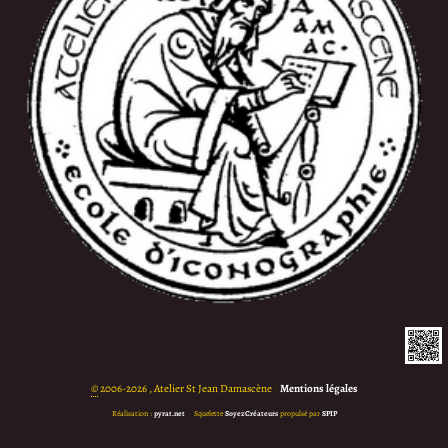
©
2006-2026 , Atelier St Jean Damascène
•
Mentions légales
Réalisation :
pyrat.net
•
Squelette
SoyezCréateurs
propulsé par
SPIP