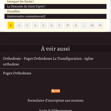
Invoquer les Saints !
La Descente du Saint Esprit !
Homélies
Anniversaire commémoratif
1
2
3
4
5
6
7
8
9
…
19
∞
À voir aussi
Orthodoxie - Pages Orthodoxes La Transfiguration - église
orthodoxe
Pages Orthodoxes
Formulaire d’inscription aux sessions
Accès & Hébergement