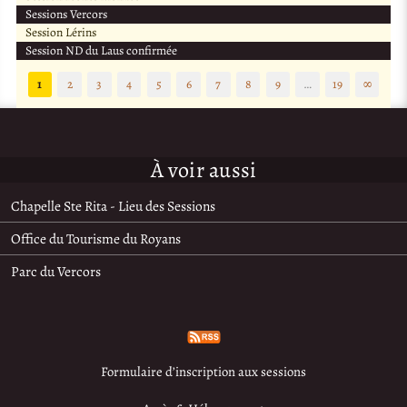
Sessions Vercors
Session Lérins
Session ND du Laus confirmée
1
2
3
4
5
6
7
8
9
…
19
∞
À voir aussi
Chapelle Ste Rita - Lieu des Sessions
Office du Tourisme du Royans
Parc du Vercors
Formulaire d’inscription aux sessions