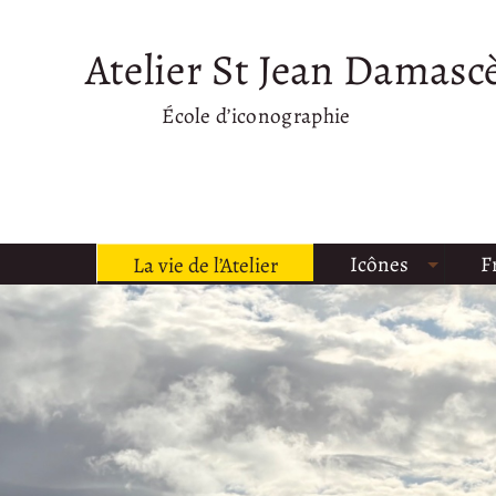
Atelier St Jean Damasc
École d’iconographie
Icônes
F
La vie de l’Atelier