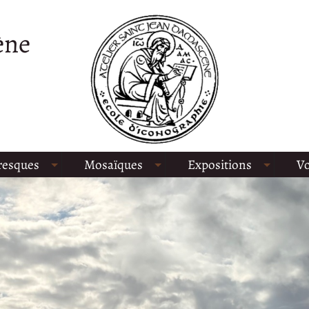
ène
resques
Mosaïques
Expositions
Vo