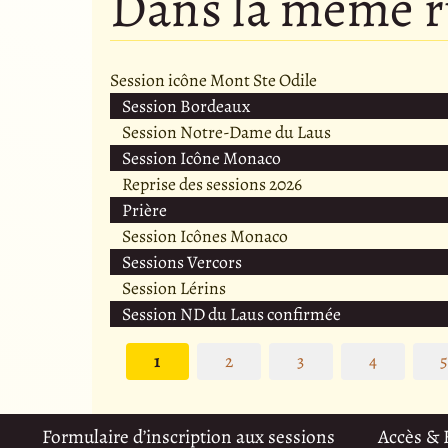
Dans la même 
Session icône Mont Ste Odile
Session Bordeaux
Session Notre-Dame du Laus
Session Icône Monaco
Reprise des sessions 2026
Prière
Session Icônes Monaco
Sessions Vercors
Session Lérins
Session ND du Laus confirmée
1
2
3
4
Formulaire d’inscription aux sessions
Accès &