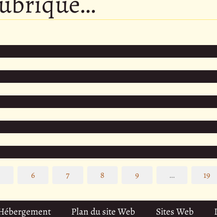
rubrique…
5
6
7
8
9
…
19
 Hébergement
Plan du site Web
Sites Web