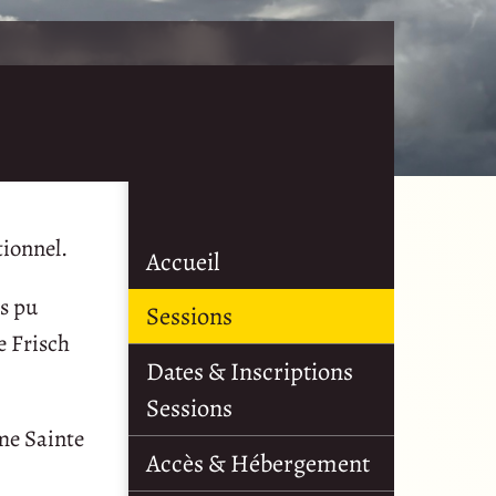
tionnel.
Accueil
ns pu
Sessions
e Frisch
Dates & Inscriptions
Sessions
ême Sainte
Accès & Hébergement