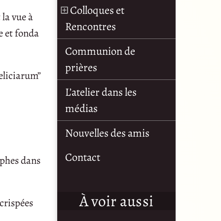
Colloques et
 la vue à
Rencontres
e et fonda
Communion de
prières
eliciarum”
L’atelier dans les
médias
Nouvelles des amis
Contact
aphes dans
À voir aussi
 crispées