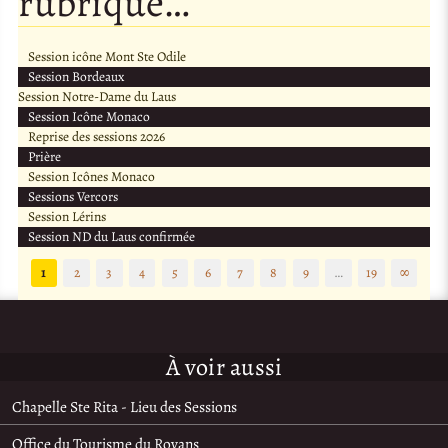
rubrique…
Session icône Mont Ste Odile
Session Bordeaux
Session Notre-Dame du Laus
Session Icône Monaco
Reprise des sessions 2026
Prière
Session Icônes Monaco
Sessions Vercors
Session Lérins
Session ND du Laus confirmée
1
2
3
4
5
6
7
8
9
…
19
∞
À voir aussi
Chapelle Ste Rita - Lieu des Sessions
Office du Tourisme du Royans