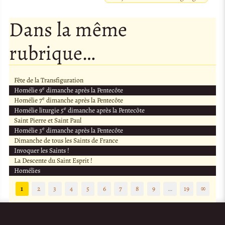
Dans la même
rubrique…
Fête de la Transfiguration
e
Homélie 9
dimanche après la Pentecôte
e
Homélie 7
dimanche après la Pentecôte
e
Homélie liturgie 5
dimanche après la Pentecôte
Saint Pierre et Saint Paul
e
Homélie 3
dimanche après la Pentecôte
Dimanche de tous les Saints de France
Invoquer les Saints !
La Descente du Saint Esprit !
Homélies
1
2
3
4
5
6
7
8
9
…
19
∞