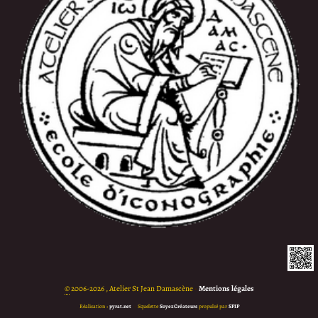
©
2006-2026 , Atelier St Jean Damascène
•
Mentions légales
Réalisation :
pyrat.net
•
Squelette
SoyezCréateurs
propulsé par
SPIP