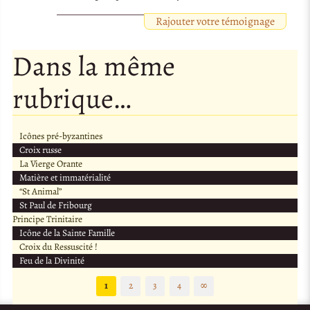
Rajouter votre témoignage
Dans la même
rubrique…
Icônes pré-byzantines
Croix russe
La Vierge Orante
Matière et immatérialité
“St Animal”
St Paul de Fribourg
Principe Trinitaire
Icône de la Sainte Famille
Croix du Ressuscité !
Feu de la Divinité
1
2
3
4
∞