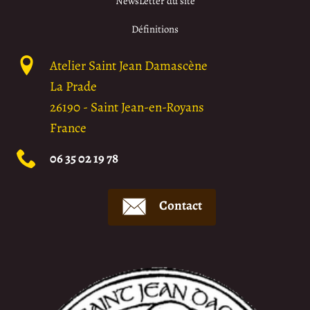
NewsLetter du site
Définitions
Atelier Saint Jean Damascène
La Prade
26190
-
Saint Jean-en-Royans
France
06 35 02 19 78
Contact