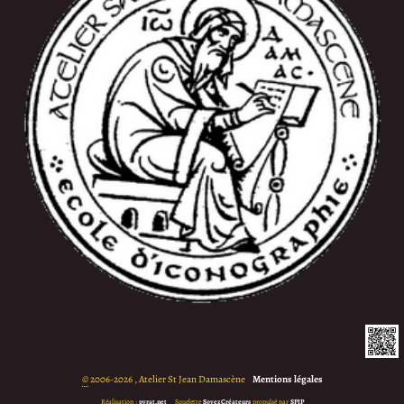
©
2006-2026 , Atelier St Jean Damascène
•
Mentions légales
Réalisation :
pyrat.net
•
Squelette
SoyezCréateurs
propulsé par
SPIP