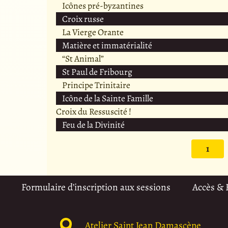
Icônes pré-byzantines
Croix russe
La Vierge Orante
Matière et immatérialité
“St Animal”
St Paul de Fribourg
Principe Trinitaire
Icône de la Sainte Famille
Croix du Ressuscité !
Feu de la Divinité
1
Formulaire d’inscription aux sessions
Accès &
Atelier Saint Jean Damascène