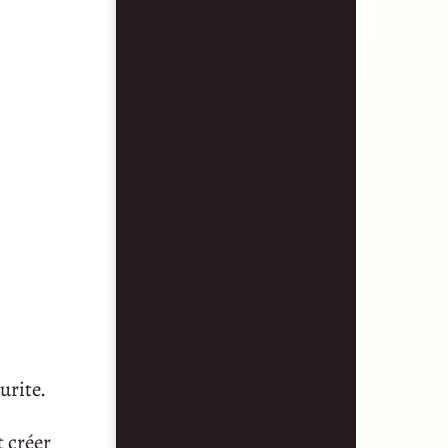
urite.
t créer