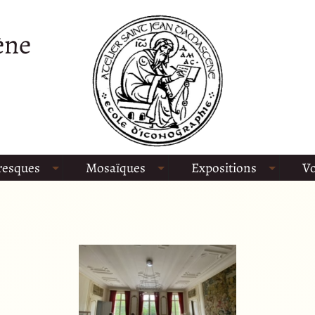
ène
resques
Mosaïques
Expositions
Vo