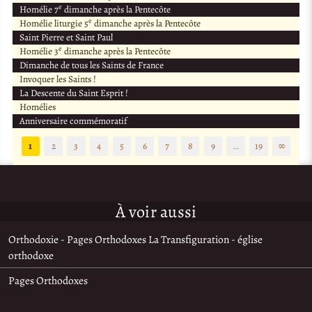
e
Homélie 7
dimanche après la Pentecôte
e
Homélie liturgie 5
dimanche après la Pentecôte
Saint Pierre et Saint Paul
e
Homélie 3
dimanche après la Pentecôte
Dimanche de tous les Saints de France
Invoquer les Saints !
La Descente du Saint Esprit !
Homélies
Anniversaire commémoratif
1
2
3
4
5
6
7
8
9
…
19
∞
À voir aussi
Orthodoxie - Pages Orthodoxes La Transfiguration - église
orthodoxe
Pages Orthodoxes