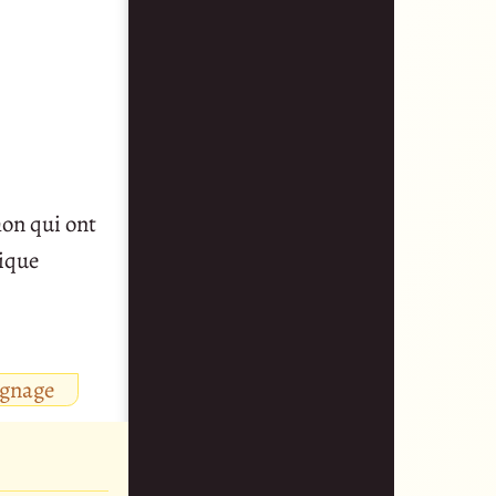
hon qui ont
sique
ignage