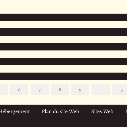
5
6
7
8
9
…
13
 Hébergement
Plan du site Web
Sites Web