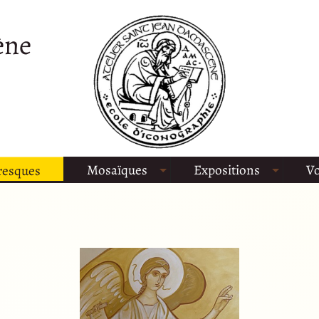
ène
Mosaïques
Expositions
Vo
resques