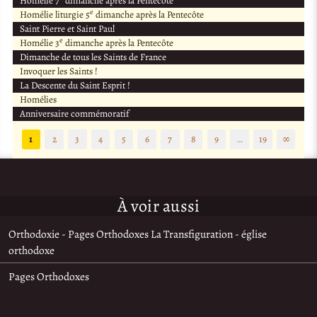
Homélie 7
dimanche après la Pentecôte
e
Homélie liturgie 5
dimanche après la Pentecôte
Saint Pierre et Saint Paul
e
Homélie 3
dimanche après la Pentecôte
Dimanche de tous les Saints de France
Invoquer les Saints !
La Descente du Saint Esprit !
Homélies
Anniversaire commémoratif
1
2
3
4
5
6
7
8
9
…
19
∞
À voir aussi
Orthodoxie - Pages Orthodoxes La Transfiguration - église
orthodoxe
Pages Orthodoxes