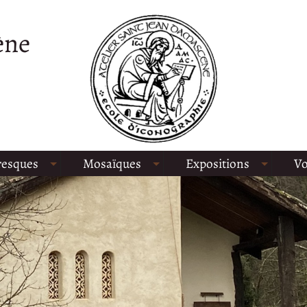
ène
resques
Mosaïques
Expositions
Vo