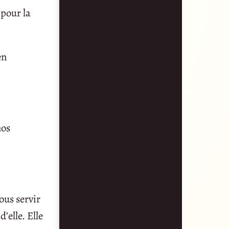
 pour la
en
nos
ous servir
’elle. Elle