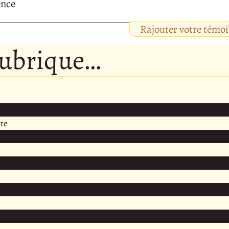
ence
Rajouter votre témo
rubrique…
te