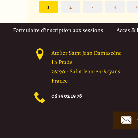
1
2
3
4
Formulaire d’inscription aux sessions
Accès &
Atelier Saint Jean Damascène
La Prade
26190
-
Saint Jean-en-Royans
France
06 35 02 19 78