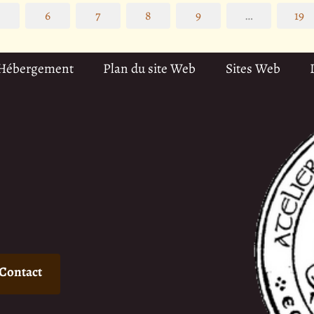
5
6
7
8
9
…
19
 Hébergement
Plan du site Web
Sites Web
Contact