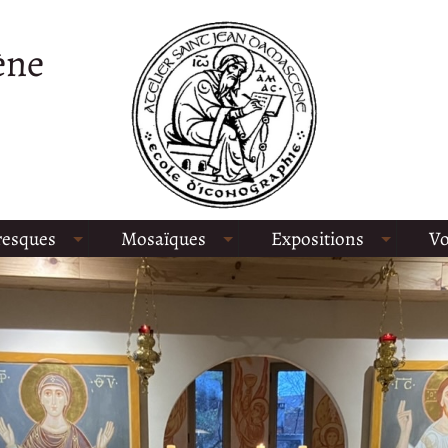
ène
resques
Mosaïques
Expositions
Vo