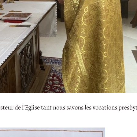
steur de l’Eglise tant nous savons les vocations presby
.