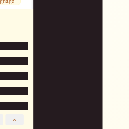
ignage
∞