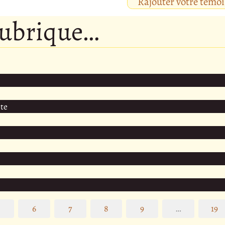
Rajouter votre témo
rubrique…
te
5
6
7
8
9
…
19