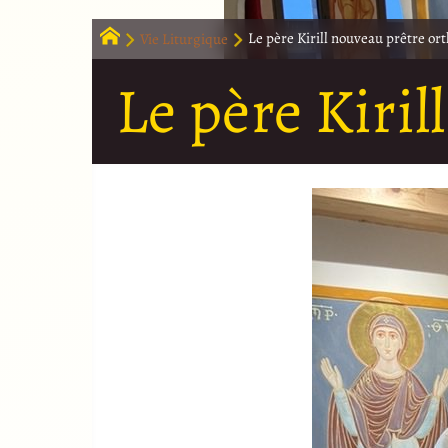
Vie Liturgique
Le père Kirill nouveau prêtre or
Le père Kiri