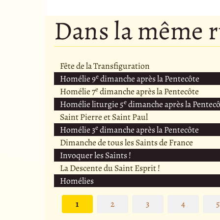
Dans la même 
Fête de la Transfiguration
e
Homélie 9
dimanche après la Pentecôte
e
Homélie 7
dimanche après la Pentecôte
e
Homélie liturgie 5
dimanche après la Pentecô
Saint Pierre et Saint Paul
e
Homélie 3
dimanche après la Pentecôte
Dimanche de tous les Saints de France
Invoquer les Saints !
La Descente du Saint Esprit !
Homélies
1
2
3
4