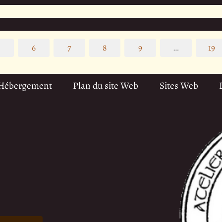
5
6
7
8
9
…
19
 Hébergement
Plan du site Web
Sites Web