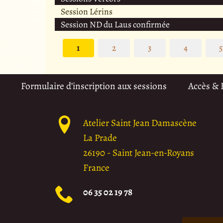
Session Lérins
Session ND du Laus confirmée
1
2
3
4
Formulaire d’inscription aux sessions
Accès &
Atelier Saint Jean Damascène
La Prade
26190
-
Saint Jean-en-Royans
France
06 35 02 19 78