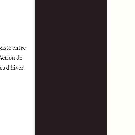
xiste entre
’Action de
es d’hiver.