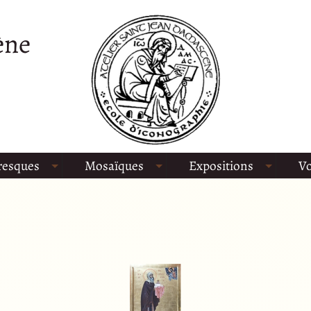
ène
resques
Mosaïques
Expositions
Vo