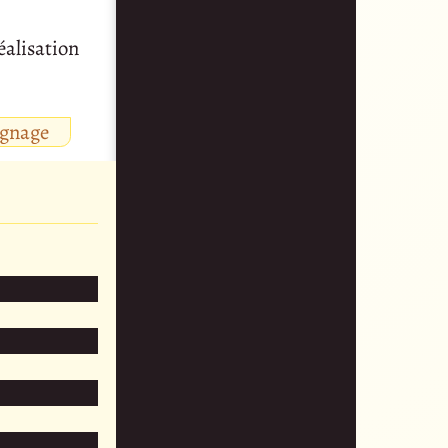
éalisation
ignage