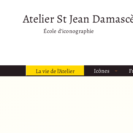
Atelier St Jean Damasc
École d’iconographie
Icônes
F
La vie de l’Atelier