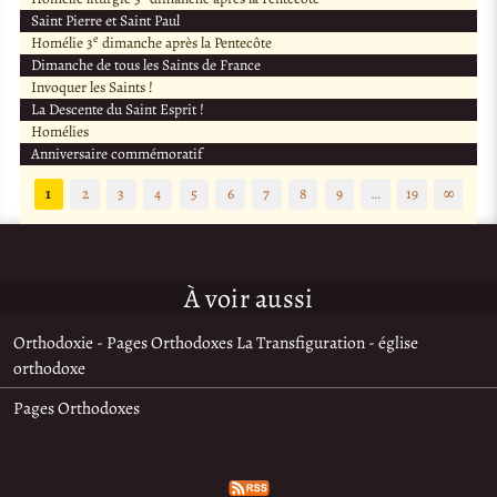
Saint Pierre et Saint Paul
e
Homélie 3
dimanche après la Pentecôte
Dimanche de tous les Saints de France
Invoquer les Saints !
La Descente du Saint Esprit !
Homélies
Anniversaire commémoratif
1
2
3
4
5
6
7
8
9
…
19
∞
À voir aussi
Orthodoxie - Pages Orthodoxes La Transfiguration - église
orthodoxe
Pages Orthodoxes