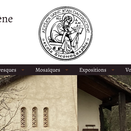
ène
resques
Mosaïques
Expositions
Vo