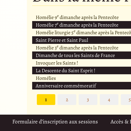
e
Homélie 9
dimanche après la Pentecôte
e
Homélie 7
dimanche après la Pentecôte
e
Homélie liturgie 5
dimanche après la Pentecô
Saint Pierre et Saint Paul
e
Homélie 3
dimanche après la Pentecôte
Dimanche de tous les Saints de France
Invoquer les Saints !
La Descente du Saint Esprit !
Homélies
Anniversaire commémoratif
1
2
3
4
Formulaire d’inscription aux sessions
Accès &