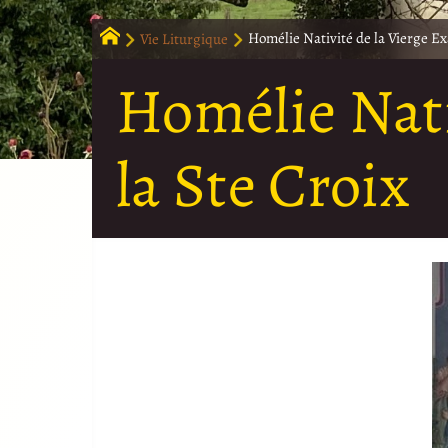
Vie Liturgique
Homélie Nativité de la Vierge Exa
Homélie Nati
la Ste Croix