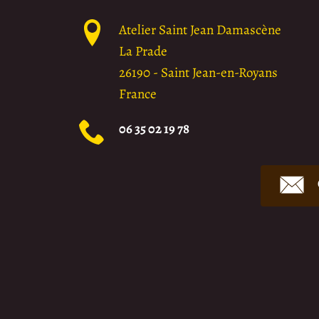
Atelier Saint Jean Damascène
La Prade
26190
-
Saint Jean-en-Royans
France
06 35 02 19 78