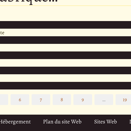
te
5
6
7
8
9
…
19
 Hébergement
Plan du site Web
Sites Web