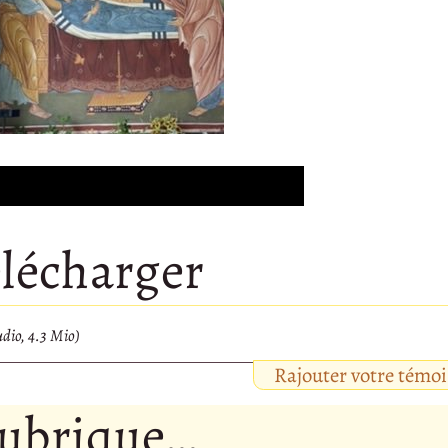
Audio
Player
lécharger
io, 4.3 Mio)
Rajouter votre témo
rubrique…