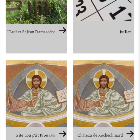
Juillet
L’Atelier St Jean Damascène
Gite Lou p’tit Piou
Château de Rochechinard
(Site