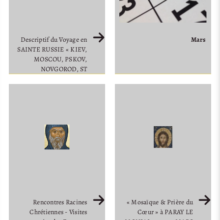
Descriptif du Voyage en
Mars
SAINTE RUSSIE « KIEV,
MOSCOU, PSKOV,
NOVGOROD, ST
PETERSBOURG » du 20 au
30 Septembre 2010
Rencontres Racines
« Mosaïque & Prière du
Chrétiennes - Visites
Cœur » à PARAY LE