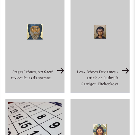
Stages Icônes, Art Sacré
Les « Icônes Déviantes »
aux couleurs d’automne…
article de Ludmilla
Garrigou Titchenkova