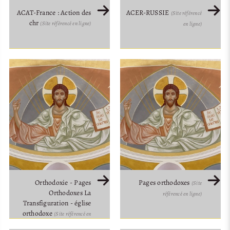
ACAT-France : Action des
ACER-RUSSIE
(Site référencé
chr
(Site référencé en ligne)
en ligne)
Orthodoxie - Pages
Pages orthodoxes
(Site
Orthodoxes La
référencé en ligne)
Transfiguration - église
orthodoxe
(Site référencé en
ligne)