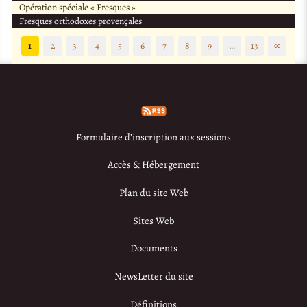
Opération spéciale « Fresques »
Fresques orthodoxes provençales
1
2
3
4
5
6
7
8
9
…
13
∞
Formulaire d’inscription aux sessions
Accès & Hébergement
Plan du site Web
Sites Web
Documents
NewsLetter du site
Définitions