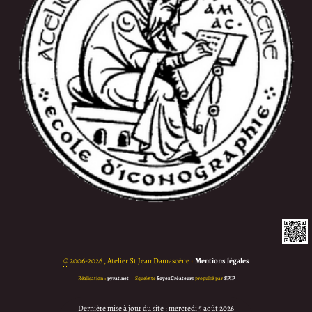
©
2006-2026 , Atelier St Jean Damascène
•
Mentions légales
Réalisation :
pyrat.net
•
Squelette
SoyezCréateurs
propulsé par
SPIP
Dernière mise à jour du site : mercredi 5 août 2026