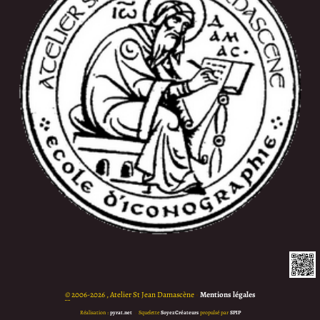
©
2006-2026 , Atelier St Jean Damascène
•
Mentions légales
Réalisation :
pyrat.net
•
Squelette
SoyezCréateurs
propulsé par
SPIP