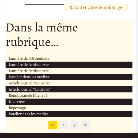
Rajouter votre témoignage
Dans la même
rubrique…
Lumière de l’Orthodoxie
Lumière de l’orthodoxie
Lumière de l’orthodoxie
L’Atelier dans les medias
Article journal “La Croix”
Article journal “La Croix”
Renouveau de l’atelier !
Interview
Reportage
L’atelier dans les médias
1
2
3
∞