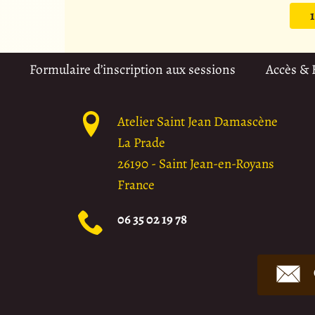
1
Formulaire d’inscription aux sessions
Accès &
Atelier Saint Jean Damascène
La Prade
26190
-
Saint Jean-en-Royans
France
06 35 02 19 78