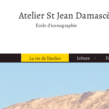
Atelier St Jean Damasc
École d’iconographie
Icônes
F
La vie de l’Atelier