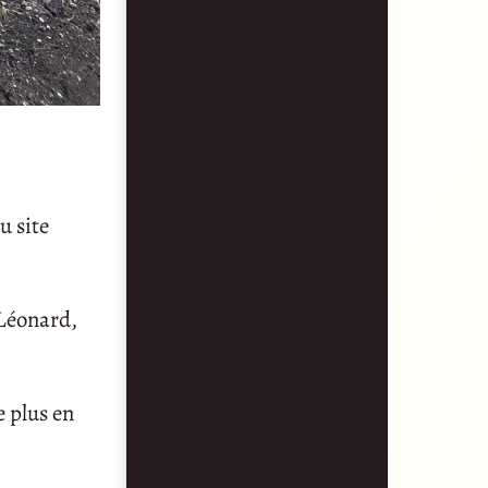
u site
 Léonard,
e plus en