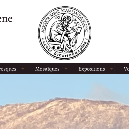
ène
resques
Mosaïques
Expositions
Vo